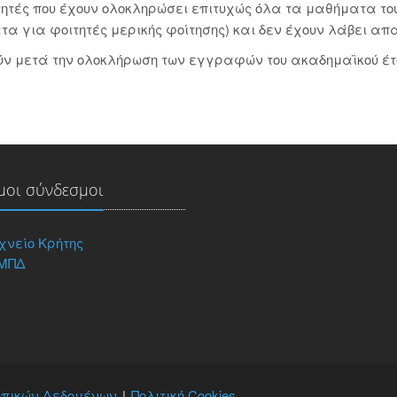
τητές που έχουν ολοκληρώσει επιτυχώς όλα τα μαθήματα το
ατα για φοιτητές μερικής φοίτησης) και δεν έχουν λάβει α
ύν μετά την ολοκλήρωση των εγγραφών του ακαδημαϊκού έτο
μοι σύνδεσμοι
χνείο Κρήτης
 ΜΠΔ
πικών Δεδομένων
Πολιτική Cookies